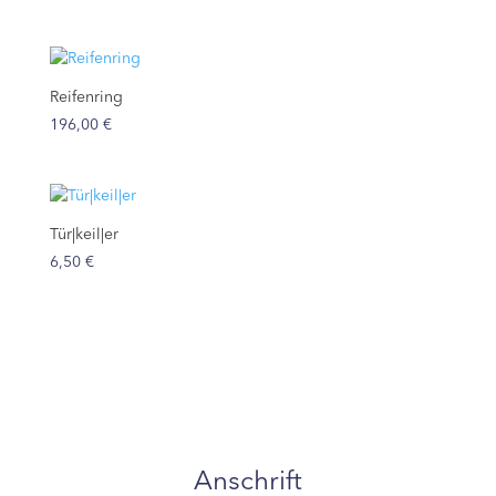
Reifenring
196,00
€
Tür|keil|er
6,50
€
Anschrift